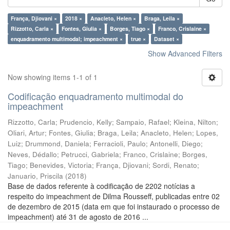
França, Djiovani ×
2018 ×
Anacleto, Helen ×
Braga, Leila ×
Rizzotto, Carla ×
Fontes, Giulia ×
Borges, Tiago ×
Franco, Crislaine ×
enquadramento multimodal; impeachment ×
true ×
Dataset ×
Show Advanced Filters
Now showing items 1-1 of 1
Codificação enquadramento multimodal do
impeachment
Rizzotto, Carla
;
Prudencio, Kelly
;
Sampaio, Rafael
;
Kleina, Nilton
;
Oliari, Artur
;
Fontes, Giulia
;
Braga, Leila
;
Anacleto, Helen
;
Lopes,
Luiz
;
Drummond, Daniela
;
Ferracioli, Paulo
;
Antonelli, Diego
;
Neves, Dédallo
;
Petrucci, Gabriela
;
Franco, Crislaine
;
Borges,
Tiago
;
Benevides, Victoria
;
França, Djiovani
;
Sordi, Renato
;
Januario, Priscila
(
2018
)
Base de dados referente à codificação de 2202 notícias a
respeito do impeachment de Dilma Rousseff, publicadas entre 02
de dezembro de 2015 (data em que foi instaurado o processo de
impeachment) até 31 de agosto de 2016 ...