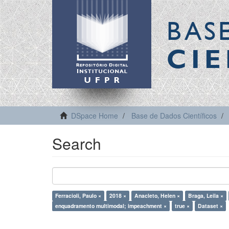
BAS
CIE
DSpace Home
Base de Dados Científicos
Search
Ferracioli, Paulo ×
2018 ×
Anacleto, Helen ×
Braga, Leila ×
enquadramento multimodal; impeachment ×
true ×
Dataset ×