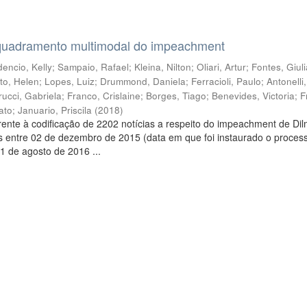
quadramento multimodal do impeachment
encio, Kelly
;
Sampaio, Rafael
;
Kleina, Nilton
;
Oliari, Artur
;
Fontes, Giul
to, Helen
;
Lopes, Luiz
;
Drummond, Daniela
;
Ferracioli, Paulo
;
Antonelli
rucci, Gabriela
;
Franco, Crislaine
;
Borges, Tiago
;
Benevides, Victoria
;
F
ato
;
Januario, Priscila
(
2018
)
ente à codificação de 2202 notícias a respeito do impeachment de Di
s entre 02 de dezembro de 2015 (data em que foi instaurado o proces
1 de agosto de 2016 ...