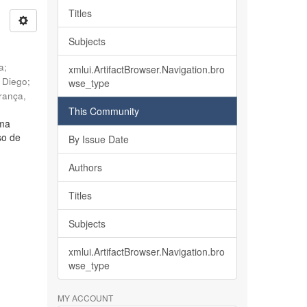
Titles
Subjects
ia
;
xmlui.ArtifactBrowser.Navigation.bro
, Diego
;
wse_type
rança,
This Community
lma
so de
By Issue Date
Authors
Titles
Subjects
xmlui.ArtifactBrowser.Navigation.bro
wse_type
MY ACCOUNT