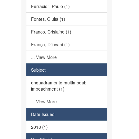
Ferracioli, Paulo (1)
Fontes, Giulia (1)
Franco, Crislaine (1)
França, Djiovani (1)
... View More
Subject
enquadramento multimodal;
impeachment (1)
... View More
Date Issued
2018 (1)