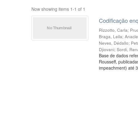
Now showing items 1-1 of 1
Codificação en
Rizzotto, Carla
;
Prud
Braga, Leila
;
Anacle
Neves, Dédallo
;
Pet
Djiovani
;
Sordi, Ren
Base de dados refer
Rousseff, publicada
impeachment) até 3