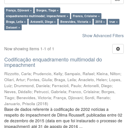
França, Djiovani ×
Borges, Tiago ×
enquadramento multimodal; impeachment ×
Franco, Crislaine ×
Braga, Leila ×
Antonelli, Diego ×
Benevides, Victoria ×
2018 ×
true ×
Dataset ×
Show Advanced Filters
Now showing items 1-1 of 1
Codificação enquadramento multimodal do
impeachment
Rizzotto, Carla
;
Prudencio, Kelly
;
Sampaio, Rafael
;
Kleina, Nilton
;
Oliari, Artur
;
Fontes, Giulia
;
Braga, Leila
;
Anacleto, Helen
;
Lopes,
Luiz
;
Drummond, Daniela
;
Ferracioli, Paulo
;
Antonelli, Diego
;
Neves, Dédallo
;
Petrucci, Gabriela
;
Franco, Crislaine
;
Borges,
Tiago
;
Benevides, Victoria
;
França, Djiovani
;
Sordi, Renato
;
Januario, Priscila
(
2018
)
Base de dados referente à codificação de 2202 notícias a
respeito do impeachment de Dilma Rousseff, publicadas entre 02
de dezembro de 2015 (data em que foi instaurado o processo de
impeachment) até 31 de agosto de 2016 ...