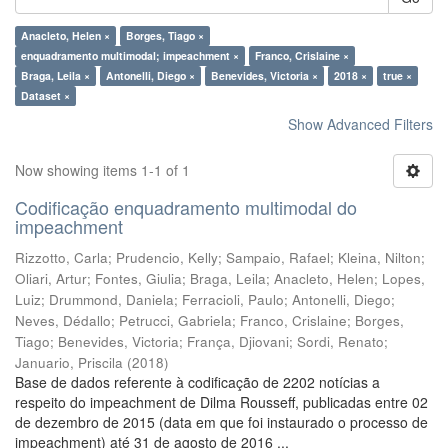
Anacleto, Helen ×
Borges, Tiago ×
enquadramento multimodal; impeachment ×
Franco, Crislaine ×
Braga, Leila ×
Antonelli, Diego ×
Benevides, Victoria ×
2018 ×
true ×
Dataset ×
Show Advanced Filters
Now showing items 1-1 of 1
Codificação enquadramento multimodal do
impeachment
Rizzotto, Carla
;
Prudencio, Kelly
;
Sampaio, Rafael
;
Kleina, Nilton
;
Oliari, Artur
;
Fontes, Giulia
;
Braga, Leila
;
Anacleto, Helen
;
Lopes,
Luiz
;
Drummond, Daniela
;
Ferracioli, Paulo
;
Antonelli, Diego
;
Neves, Dédallo
;
Petrucci, Gabriela
;
Franco, Crislaine
;
Borges,
Tiago
;
Benevides, Victoria
;
França, Djiovani
;
Sordi, Renato
;
Januario, Priscila
(
2018
)
Base de dados referente à codificação de 2202 notícias a
respeito do impeachment de Dilma Rousseff, publicadas entre 02
de dezembro de 2015 (data em que foi instaurado o processo de
impeachment) até 31 de agosto de 2016 ...