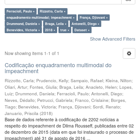
Ferracioli, Paulo ×
Rizzotto, Carla ×
enquadramento multimodal; impeachment ×
França, Djiovani ×
Drummond, Daniela ×
Braga, Leila ×
Antonelli, Diego ×
Benevides, Victoria ×
2018 ×
true ×
Dataset ×
Show Advanced Filters
Now showing items 1-1 of 1
Codificação enquadramento multimodal do
impeachment
Rizzotto, Carla
;
Prudencio, Kelly
;
Sampaio, Rafael
;
Kleina, Nilton
;
Oliari, Artur
;
Fontes, Giulia
;
Braga, Leila
;
Anacleto, Helen
;
Lopes,
Luiz
;
Drummond, Daniela
;
Ferracioli, Paulo
;
Antonelli, Diego
;
Neves, Dédallo
;
Petrucci, Gabriela
;
Franco, Crislaine
;
Borges,
Tiago
;
Benevides, Victoria
;
França, Djiovani
;
Sordi, Renato
;
Januario, Priscila
(
2018
)
Base de dados referente à codificação de 2202 notícias a
respeito do impeachment de Dilma Rousseff, publicadas entre 02
de dezembro de 2015 (data em que foi instaurado o processo de
impeachment) até 31 de agosto de 2016 ...