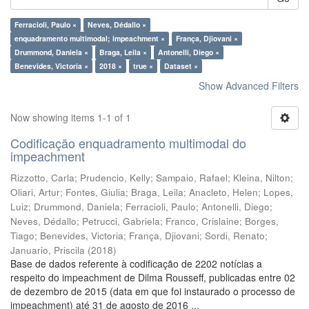
Ferracioli, Paulo ×
Neves, Dédallo ×
enquadramento multimodal; impeachment ×
França, Djiovani ×
Drummond, Daniela ×
Braga, Leila ×
Antonelli, Diego ×
Benevides, Victoria ×
2018 ×
true ×
Dataset ×
Show Advanced Filters
Now showing items 1-1 of 1
Codificação enquadramento multimodal do
impeachment
Rizzotto, Carla
;
Prudencio, Kelly
;
Sampaio, Rafael
;
Kleina, Nilton
;
Oliari, Artur
;
Fontes, Giulia
;
Braga, Leila
;
Anacleto, Helen
;
Lopes,
Luiz
;
Drummond, Daniela
;
Ferracioli, Paulo
;
Antonelli, Diego
;
Neves, Dédallo
;
Petrucci, Gabriela
;
Franco, Crislaine
;
Borges,
Tiago
;
Benevides, Victoria
;
França, Djiovani
;
Sordi, Renato
;
Januario, Priscila
(
2018
)
Base de dados referente à codificação de 2202 notícias a
respeito do impeachment de Dilma Rousseff, publicadas entre 02
de dezembro de 2015 (data em que foi instaurado o processo de
impeachment) até 31 de agosto de 2016 ...