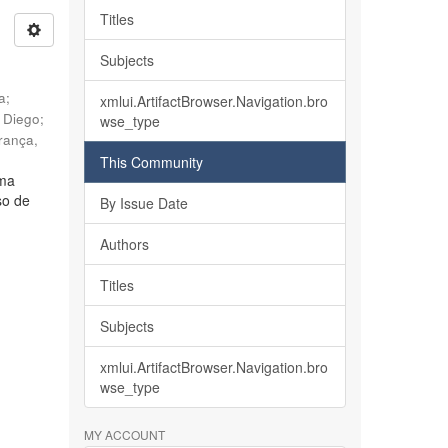
Titles
Subjects
ia
;
xmlui.ArtifactBrowser.Navigation.bro
, Diego
;
wse_type
rança,
This Community
lma
so de
By Issue Date
Authors
Titles
Subjects
xmlui.ArtifactBrowser.Navigation.bro
wse_type
MY ACCOUNT