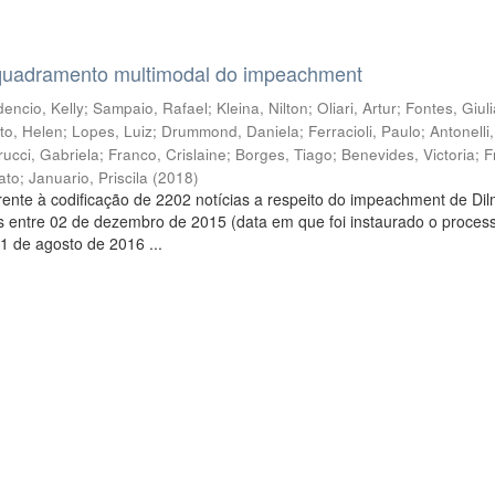
quadramento multimodal do impeachment
encio, Kelly
;
Sampaio, Rafael
;
Kleina, Nilton
;
Oliari, Artur
;
Fontes, Giul
to, Helen
;
Lopes, Luiz
;
Drummond, Daniela
;
Ferracioli, Paulo
;
Antonelli
rucci, Gabriela
;
Franco, Crislaine
;
Borges, Tiago
;
Benevides, Victoria
;
F
ato
;
Januario, Priscila
(
2018
)
ente à codificação de 2202 notícias a respeito do impeachment de Di
s entre 02 de dezembro de 2015 (data em que foi instaurado o proces
1 de agosto de 2016 ...