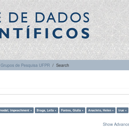
E DE DADOS
NTÍFICOS
Grupos de Pesquisa UFPR
Search
modal; impeachment ×
Braga, Leila ×
Fontes, Giulia ×
Anacleto, Helen ×
true ×
Show Advanced