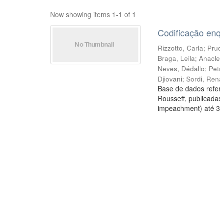
Now showing items 1-1 of 1
Codificação en
Rizzotto, Carla
;
Prud
Braga, Leila
;
Anacle
Neves, Dédallo
;
Pet
Djiovani
;
Sordi, Ren
Base de dados refer
Rousseff, publicada
impeachment) até 3