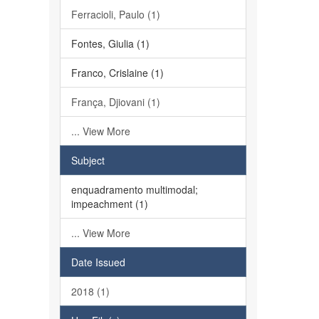
Ferracioli, Paulo (1)
Fontes, Giulia (1)
Franco, Crislaine (1)
França, Djiovani (1)
... View More
Subject
enquadramento multimodal;
impeachment (1)
... View More
Date Issued
2018 (1)