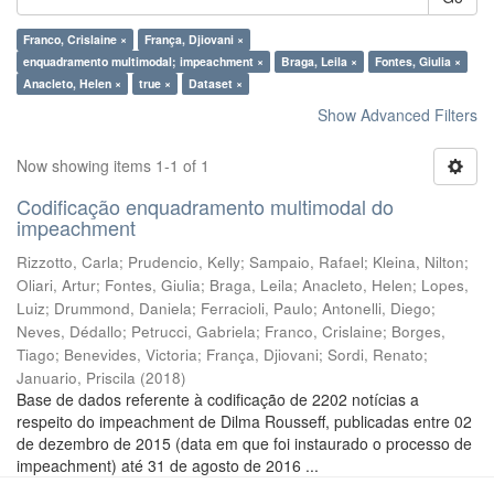
Franco, Crislaine ×
França, Djiovani ×
enquadramento multimodal; impeachment ×
Braga, Leila ×
Fontes, Giulia ×
Anacleto, Helen ×
true ×
Dataset ×
Show Advanced Filters
Now showing items 1-1 of 1
Codificação enquadramento multimodal do
impeachment
Rizzotto, Carla
;
Prudencio, Kelly
;
Sampaio, Rafael
;
Kleina, Nilton
;
Oliari, Artur
;
Fontes, Giulia
;
Braga, Leila
;
Anacleto, Helen
;
Lopes,
Luiz
;
Drummond, Daniela
;
Ferracioli, Paulo
;
Antonelli, Diego
;
Neves, Dédallo
;
Petrucci, Gabriela
;
Franco, Crislaine
;
Borges,
Tiago
;
Benevides, Victoria
;
França, Djiovani
;
Sordi, Renato
;
Januario, Priscila
(
2018
)
Base de dados referente à codificação de 2202 notícias a
respeito do impeachment de Dilma Rousseff, publicadas entre 02
de dezembro de 2015 (data em que foi instaurado o processo de
impeachment) até 31 de agosto de 2016 ...