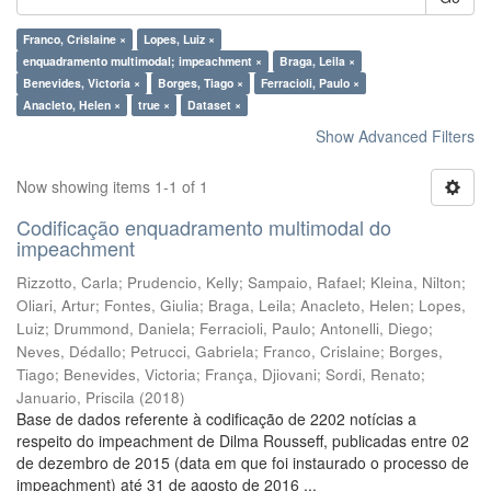
Franco, Crislaine ×
Lopes, Luiz ×
enquadramento multimodal; impeachment ×
Braga, Leila ×
Benevides, Victoria ×
Borges, Tiago ×
Ferracioli, Paulo ×
Anacleto, Helen ×
true ×
Dataset ×
Show Advanced Filters
Now showing items 1-1 of 1
Codificação enquadramento multimodal do
impeachment
Rizzotto, Carla
;
Prudencio, Kelly
;
Sampaio, Rafael
;
Kleina, Nilton
;
Oliari, Artur
;
Fontes, Giulia
;
Braga, Leila
;
Anacleto, Helen
;
Lopes,
Luiz
;
Drummond, Daniela
;
Ferracioli, Paulo
;
Antonelli, Diego
;
Neves, Dédallo
;
Petrucci, Gabriela
;
Franco, Crislaine
;
Borges,
Tiago
;
Benevides, Victoria
;
França, Djiovani
;
Sordi, Renato
;
Januario, Priscila
(
2018
)
Base de dados referente à codificação de 2202 notícias a
respeito do impeachment de Dilma Rousseff, publicadas entre 02
de dezembro de 2015 (data em que foi instaurado o processo de
impeachment) até 31 de agosto de 2016 ...