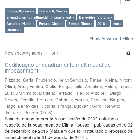
França, Djiovani ×
Ferracioli, Paulo ×
enquadramento multimodal; impeachment ×
Benevides, Victoria ×
Anacleto, Helen ×
Fontes, Giulia ×
Borges, Tiago ×
2018 ×
true ×
Dataset ×
Show Advanced Filters
Now showing items 1-1 of 1
Codificação enquadramento multimodal do
impeachment
Rizzotto, Carla
;
Prudencio, Kelly
;
Sampaio, Rafael
;
Kleina, Nilton
;
Oliari, Artur
;
Fontes, Giulia
;
Braga, Leila
;
Anacleto, Helen
;
Lopes,
Luiz
;
Drummond, Daniela
;
Ferracioli, Paulo
;
Antonelli, Diego
;
Neves, Dédallo
;
Petrucci, Gabriela
;
Franco, Crislaine
;
Borges,
Tiago
;
Benevides, Victoria
;
França, Djiovani
;
Sordi, Renato
;
Januario, Priscila
(
2018
)
Base de dados referente à codificação de 2202 notícias a
respeito do impeachment de Dilma Rousseff, publicadas entre 02
de dezembro de 2015 (data em que foi instaurado o processo de
impeachment) até 31 de agosto de 2016 ...