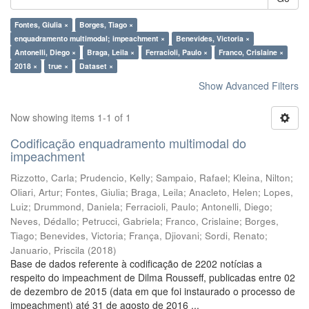
Fontes, Giulia ×
Borges, Tiago ×
enquadramento multimodal; impeachment ×
Benevides, Victoria ×
Antonelli, Diego ×
Braga, Leila ×
Ferracioli, Paulo ×
Franco, Crislaine ×
2018 ×
true ×
Dataset ×
Show Advanced Filters
Now showing items 1-1 of 1
Codificação enquadramento multimodal do
impeachment
Rizzotto, Carla
;
Prudencio, Kelly
;
Sampaio, Rafael
;
Kleina, Nilton
;
Oliari, Artur
;
Fontes, Giulia
;
Braga, Leila
;
Anacleto, Helen
;
Lopes,
Luiz
;
Drummond, Daniela
;
Ferracioli, Paulo
;
Antonelli, Diego
;
Neves, Dédallo
;
Petrucci, Gabriela
;
Franco, Crislaine
;
Borges,
Tiago
;
Benevides, Victoria
;
França, Djiovani
;
Sordi, Renato
;
Januario, Priscila
(
2018
)
Base de dados referente à codificação de 2202 notícias a
respeito do impeachment de Dilma Rousseff, publicadas entre 02
de dezembro de 2015 (data em que foi instaurado o processo de
impeachment) até 31 de agosto de 2016 ...