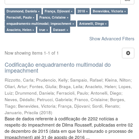
Drummond, Daniela ×
França, Djiovani ×
2018 ×
Benevides, Victoria ×
Ferracioli, Paulo ×
Franco, Crislaine ×
enquadramento multimodal; impeachment ×
Antonelli, Diego ×
Anacleto, Helen ×
true ×
Dataset ×
Show Advanced Filters
Now showing items 1-1 of 1
Codificação enquadramento multimodal do
impeachment
Rizzotto, Carla
;
Prudencio, Kelly
;
Sampaio, Rafael
;
Kleina, Nilton
;
Oliari, Artur
;
Fontes, Giulia
;
Braga, Leila
;
Anacleto, Helen
;
Lopes,
Luiz
;
Drummond, Daniela
;
Ferracioli, Paulo
;
Antonelli, Diego
;
Neves, Dédallo
;
Petrucci, Gabriela
;
Franco, Crislaine
;
Borges,
Tiago
;
Benevides, Victoria
;
França, Djiovani
;
Sordi, Renato
;
Januario, Priscila
(
2018
)
Base de dados referente à codificação de 2202 notícias a
respeito do impeachment de Dilma Rousseff, publicadas entre 02
de dezembro de 2015 (data em que foi instaurado o processo de
impeachment) até 31 de agosto de 2016 ...