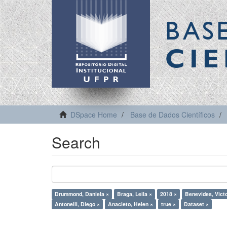
BAS
CIE
DSpace Home
Base de Dados Científicos
Search
Drummond, Daniela ×
Braga, Leila ×
2018 ×
Benevides, Victo
Antonelli, Diego ×
Anacleto, Helen ×
true ×
Dataset ×