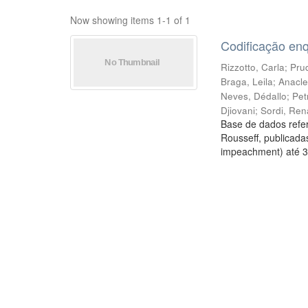
Now showing items 1-1 of 1
Codificação en
Rizzotto, Carla
;
Prud
Braga, Leila
;
Anacle
Neves, Dédallo
;
Pet
Djiovani
;
Sordi, Ren
Base de dados refer
Rousseff, publicada
impeachment) até 3