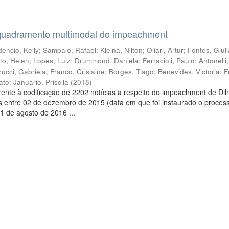
quadramento multimodal do impeachment
encio, Kelly
;
Sampaio, Rafael
;
Kleina, Nilton
;
Oliari, Artur
;
Fontes, Giul
to, Helen
;
Lopes, Luiz
;
Drummond, Daniela
;
Ferracioli, Paulo
;
Antonelli
rucci, Gabriela
;
Franco, Crislaine
;
Borges, Tiago
;
Benevides, Victoria
;
F
ato
;
Januario, Priscila
(
2018
)
ente à codificação de 2202 notícias a respeito do impeachment de Di
s entre 02 de dezembro de 2015 (data em que foi instaurado o proces
1 de agosto de 2016 ...