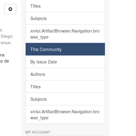
Titles
Subjects
ia
;
xmlui.ArtifactBrowser.Navigation.bro
, Diego
;
wse_type
rança,
This Community
lma
so de
By Issue Date
Authors
Titles
Subjects
xmlui.ArtifactBrowser.Navigation.bro
wse_type
MY ACCOUNT