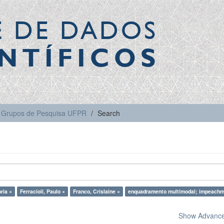
E DE DADOS
NTÍFICOS
Grupos de Pesquisa UFPR
Search
ria ×
Ferracioli, Paulo ×
Franco, Crislaine ×
enquadramento multimodal; impeachm
Show Advanced