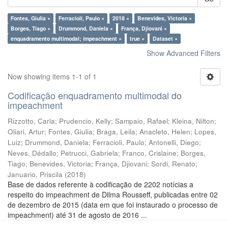
Fontes, Giulia ×
Ferracioli, Paulo ×
2018 ×
Benevides, Victoria ×
Borges, Tiago ×
Drummond, Daniela ×
França, Djiovani ×
enquadramento multimodal; impeachment ×
true ×
Dataset ×
Show Advanced Filters
Now showing items 1-1 of 1
Codificação enquadramento multimodal do
impeachment
Rizzotto, Carla
;
Prudencio, Kelly
;
Sampaio, Rafael
;
Kleina, Nilton
;
Oliari, Artur
;
Fontes, Giulia
;
Braga, Leila
;
Anacleto, Helen
;
Lopes,
Luiz
;
Drummond, Daniela
;
Ferracioli, Paulo
;
Antonelli, Diego
;
Neves, Dédallo
;
Petrucci, Gabriela
;
Franco, Crislaine
;
Borges,
Tiago
;
Benevides, Victoria
;
França, Djiovani
;
Sordi, Renato
;
Januario, Priscila
(
2018
)
Base de dados referente à codificação de 2202 notícias a
respeito do impeachment de Dilma Rousseff, publicadas entre 02
de dezembro de 2015 (data em que foi instaurado o processo de
impeachment) até 31 de agosto de 2016 ...