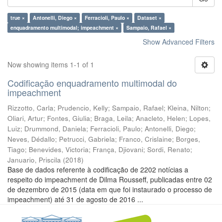
true ×
Antonelli, Diego ×
Ferracioli, Paulo ×
Dataset ×
enquadramento multimodal; impeachment ×
Sampaio, Rafael ×
Show Advanced Filters
Now showing items 1-1 of 1
Codificação enquadramento multimodal do
impeachment
Rizzotto, Carla
;
Prudencio, Kelly
;
Sampaio, Rafael
;
Kleina, Nilton
;
Oliari, Artur
;
Fontes, Giulia
;
Braga, Leila
;
Anacleto, Helen
;
Lopes,
Luiz
;
Drummond, Daniela
;
Ferracioli, Paulo
;
Antonelli, Diego
;
Neves, Dédallo
;
Petrucci, Gabriela
;
Franco, Crislaine
;
Borges,
Tiago
;
Benevides, Victoria
;
França, Djiovani
;
Sordi, Renato
;
Januario, Priscila
(
2018
)
Base de dados referente à codificação de 2202 notícias a
respeito do impeachment de Dilma Rousseff, publicadas entre 02
de dezembro de 2015 (data em que foi instaurado o processo de
impeachment) até 31 de agosto de 2016 ...