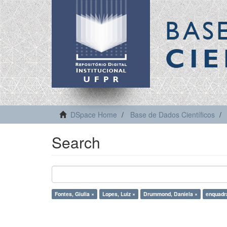
BAS
CIE
DSpace Home
Base de Dados Científicos
Search
Fontes, Giulia ×
Lopes, Luiz ×
Drummond, Daniela ×
enquadr