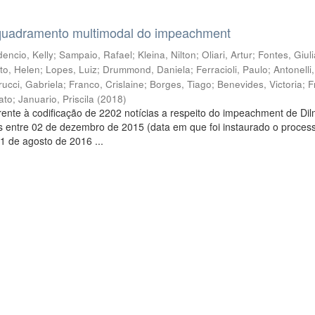
quadramento multimodal do impeachment
encio, Kelly
;
Sampaio, Rafael
;
Kleina, Nilton
;
Oliari, Artur
;
Fontes, Giul
to, Helen
;
Lopes, Luiz
;
Drummond, Daniela
;
Ferracioli, Paulo
;
Antonelli
rucci, Gabriela
;
Franco, Crislaine
;
Borges, Tiago
;
Benevides, Victoria
;
F
ato
;
Januario, Priscila
(
2018
)
ente à codificação de 2202 notícias a respeito do impeachment de Di
s entre 02 de dezembro de 2015 (data em que foi instaurado o proces
1 de agosto de 2016 ...