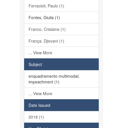
Ferracioli, Paulo (1)
Fontes, Giulia (1)
Franco, Crislaine (1)
França, Djiovani (1)
... View More
Subject
enquadramento multimodal;
impeachment (1)
... View More
Date Issued
2018 (1)