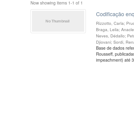
Now showing items 1-1 of 1
Codificação en
Rizzotto, Carla
;
Prud
Braga, Leila
;
Anacle
Neves, Dédallo
;
Pet
Djiovani
;
Sordi, Ren
Base de dados refer
Rousseff, publicada
impeachment) até 3