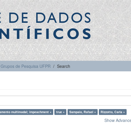
E DE DADOS
NTÍFICOS
Grupos de Pesquisa UFPR
Search
amento multimodal; impeachment ×
true ×
Sampaio, Rafael ×
Rizzotto, Carla ×
Show Advanced