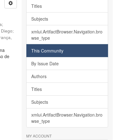
Titles
Subjects
ia
;
, Diego
;
xmlui.ArtifactBrowser.Navigation.bro
rança,
wse_type
lma
This Community
so de
By Issue Date
Authors
Titles
Subjects
xmlui.ArtifactBrowser.Navigation.bro
wse_type
MY ACCOUNT