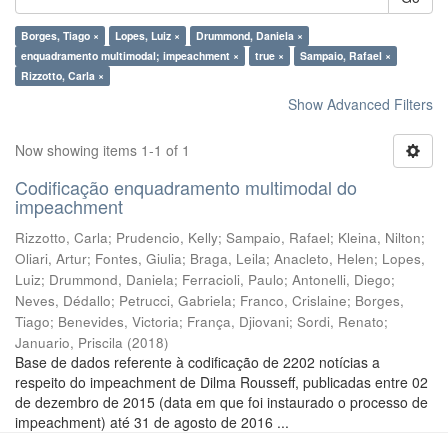
Borges, Tiago ×
Lopes, Luiz ×
Drummond, Daniela ×
enquadramento multimodal; impeachment ×
true ×
Sampaio, Rafael ×
Rizzotto, Carla ×
Show Advanced Filters
Now showing items 1-1 of 1
Codificação enquadramento multimodal do
impeachment
Rizzotto, Carla
;
Prudencio, Kelly
;
Sampaio, Rafael
;
Kleina, Nilton
;
Oliari, Artur
;
Fontes, Giulia
;
Braga, Leila
;
Anacleto, Helen
;
Lopes,
Luiz
;
Drummond, Daniela
;
Ferracioli, Paulo
;
Antonelli, Diego
;
Neves, Dédallo
;
Petrucci, Gabriela
;
Franco, Crislaine
;
Borges,
Tiago
;
Benevides, Victoria
;
França, Djiovani
;
Sordi, Renato
;
Januario, Priscila
(
2018
)
Base de dados referente à codificação de 2202 notícias a
respeito do impeachment de Dilma Rousseff, publicadas entre 02
de dezembro de 2015 (data em que foi instaurado o processo de
impeachment) até 31 de agosto de 2016 ...