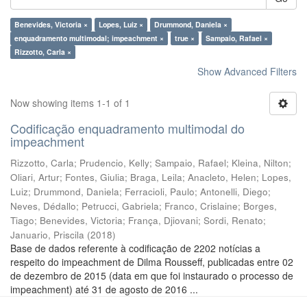
Benevides, Victoria ×
Lopes, Luiz ×
Drummond, Daniela ×
enquadramento multimodal; impeachment ×
true ×
Sampaio, Rafael ×
Rizzotto, Carla ×
Show Advanced Filters
Now showing items 1-1 of 1
Codificação enquadramento multimodal do
impeachment
Rizzotto, Carla
;
Prudencio, Kelly
;
Sampaio, Rafael
;
Kleina, Nilton
;
Oliari, Artur
;
Fontes, Giulia
;
Braga, Leila
;
Anacleto, Helen
;
Lopes,
Luiz
;
Drummond, Daniela
;
Ferracioli, Paulo
;
Antonelli, Diego
;
Neves, Dédallo
;
Petrucci, Gabriela
;
Franco, Crislaine
;
Borges,
Tiago
;
Benevides, Victoria
;
França, Djiovani
;
Sordi, Renato
;
Januario, Priscila
(
2018
)
Base de dados referente à codificação de 2202 notícias a
respeito do impeachment de Dilma Rousseff, publicadas entre 02
de dezembro de 2015 (data em que foi instaurado o processo de
impeachment) até 31 de agosto de 2016 ...