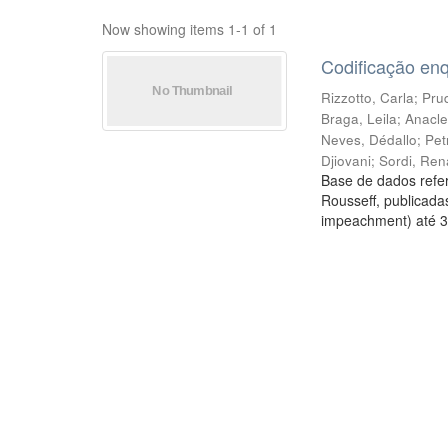
Now showing items 1-1 of 1
Codificação en
Rizzotto, Carla
;
Prud
Braga, Leila
;
Anacle
Neves, Dédallo
;
Pet
Djiovani
;
Sordi, Ren
Base de dados refer
Rousseff, publicada
impeachment) até 3