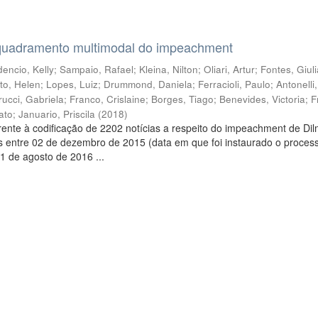
quadramento multimodal do impeachment
encio, Kelly
;
Sampaio, Rafael
;
Kleina, Nilton
;
Oliari, Artur
;
Fontes, Giul
to, Helen
;
Lopes, Luiz
;
Drummond, Daniela
;
Ferracioli, Paulo
;
Antonelli
rucci, Gabriela
;
Franco, Crislaine
;
Borges, Tiago
;
Benevides, Victoria
;
F
ato
;
Januario, Priscila
(
2018
)
ente à codificação de 2202 notícias a respeito do impeachment de Di
s entre 02 de dezembro de 2015 (data em que foi instaurado o proces
1 de agosto de 2016 ...