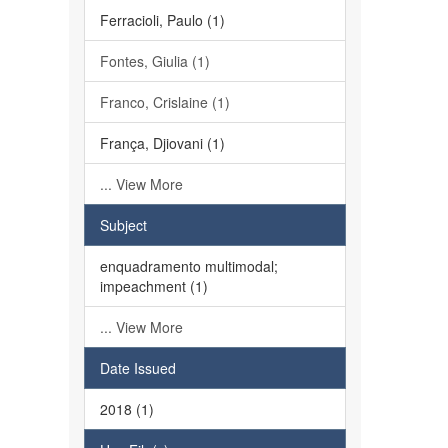
Ferracioli, Paulo (1)
Fontes, Giulia (1)
Franco, Crislaine (1)
França, Djiovani (1)
... View More
Subject
enquadramento multimodal;
impeachment (1)
... View More
Date Issued
2018 (1)