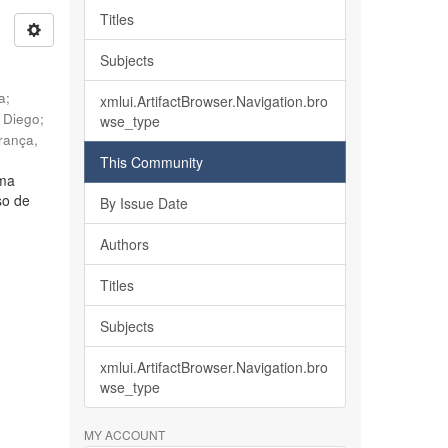
Titles
Subjects
ia
;
xmlui.ArtifactBrowser.Navigation.bro
, Diego
;
wse_type
rança,
This Community
lma
so de
By Issue Date
Authors
Titles
Subjects
xmlui.ArtifactBrowser.Navigation.bro
wse_type
MY ACCOUNT