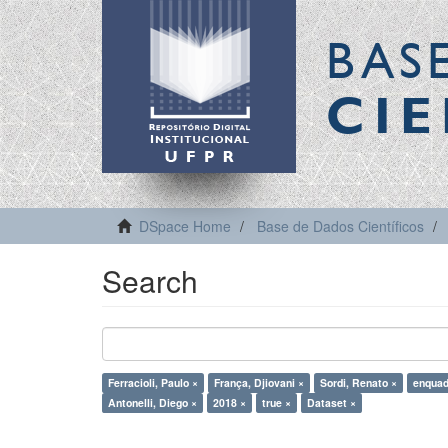
BAS
CIE
DSpace Home
Base de Dados Científicos
Search
Ferracioli, Paulo ×
França, Djiovani ×
Sordi, Renato ×
enquad
Antonelli, Diego ×
2018 ×
true ×
Dataset ×