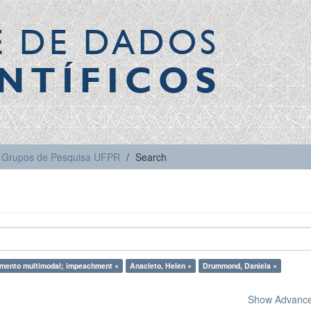
E DE DADOS
NTÍFICOS
Grupos de Pesquisa UFPR
Search
mento multimodal; impeachment ×
Anacleto, Helen ×
Drummond, Daniela ×
Show Advanced