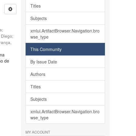
Titles
Subjects
ia
;
xmlui.ArtifactBrowser.Navigation.bro
, Diego
;
wse_type
rança,
This Community
lma
so de
By Issue Date
Authors
Titles
Subjects
xmlui.ArtifactBrowser.Navigation.bro
wse_type
MY ACCOUNT