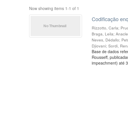
Now showing items 1-1 of 1
Codificação en
Rizzotto, Carla
;
Prud
Braga, Leila
;
Anacle
Neves, Dédallo
;
Pet
Djiovani
;
Sordi, Ren
Base de dados refer
Rousseff, publicada
impeachment) até 3