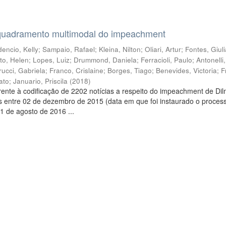
quadramento multimodal do impeachment
encio, Kelly
;
Sampaio, Rafael
;
Kleina, Nilton
;
Oliari, Artur
;
Fontes, Giul
to, Helen
;
Lopes, Luiz
;
Drummond, Daniela
;
Ferracioli, Paulo
;
Antonelli
rucci, Gabriela
;
Franco, Crislaine
;
Borges, Tiago
;
Benevides, Victoria
;
F
ato
;
Januario, Priscila
(
2018
)
ente à codificação de 2202 notícias a respeito do impeachment de Di
s entre 02 de dezembro de 2015 (data em que foi instaurado o proces
1 de agosto de 2016 ...