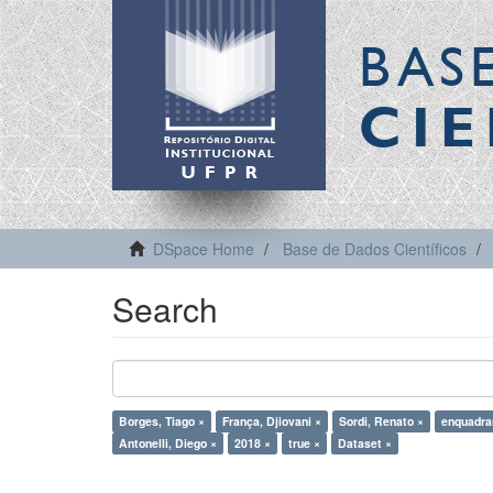
BAS
CIE
DSpace Home
Base de Dados Científicos
Search
Borges, Tiago ×
França, Djiovani ×
Sordi, Renato ×
enquadra
Antonelli, Diego ×
2018 ×
true ×
Dataset ×