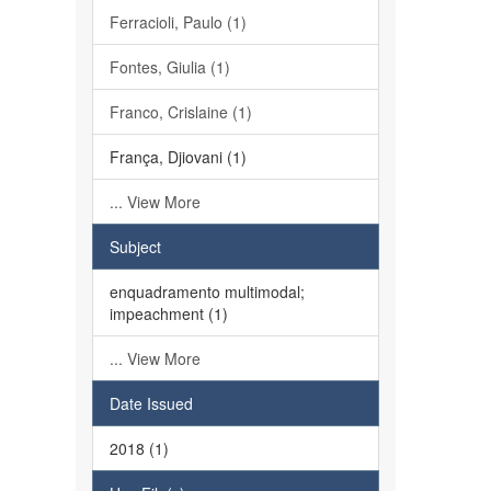
Ferracioli, Paulo (1)
Fontes, Giulia (1)
Franco, Crislaine (1)
França, Djiovani (1)
... View More
Subject
enquadramento multimodal;
impeachment (1)
... View More
Date Issued
2018 (1)