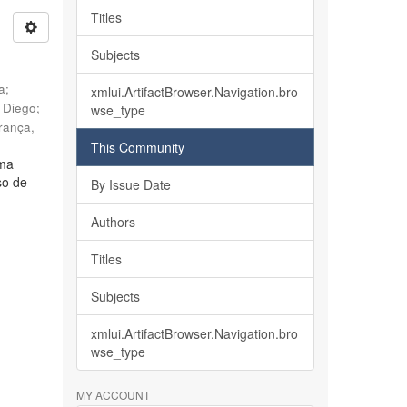
Titles
Subjects
ia
;
xmlui.ArtifactBrowser.Navigation.bro
, Diego
;
wse_type
rança,
This Community
lma
so de
By Issue Date
Authors
Titles
Subjects
xmlui.ArtifactBrowser.Navigation.bro
wse_type
MY ACCOUNT