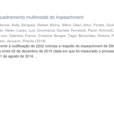
quadramento multimodal do impeachment
encio, Kelly
;
Sampaio, Rafael
;
Kleina, Nilton
;
Oliari, Artur
;
Fontes, Giul
to, Helen
;
Lopes, Luiz
;
Drummond, Daniela
;
Ferracioli, Paulo
;
Antonelli
rucci, Gabriela
;
Franco, Crislaine
;
Borges, Tiago
;
Benevides, Victoria
;
F
ato
;
Januario, Priscila
(
2018
)
ente à codificação de 2202 notícias a respeito do impeachment de Di
s entre 02 de dezembro de 2015 (data em que foi instaurado o proces
1 de agosto de 2016 ...