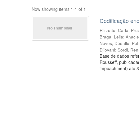
Now showing items 1-1 of 1
Codificação en
Rizzotto, Carla
;
Prud
Braga, Leila
;
Anacle
Neves, Dédallo
;
Pet
Djiovani
;
Sordi, Ren
Base de dados refer
Rousseff, publicada
impeachment) até 3