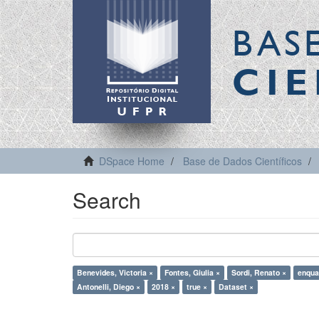
BAS
CIE
DSpace Home
Base de Dados Científicos
Search
Benevides, Victoria ×
Fontes, Giulia ×
Sordi, Renato ×
enqua
Antonelli, Diego ×
2018 ×
true ×
Dataset ×