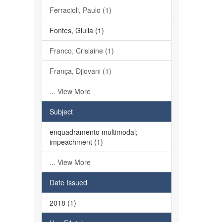
Ferracioli, Paulo (1)
Fontes, Giulia (1)
Franco, Crislaine (1)
França, Djiovani (1)
... View More
Subject
enquadramento multimodal;
impeachment (1)
... View More
Date Issued
2018 (1)