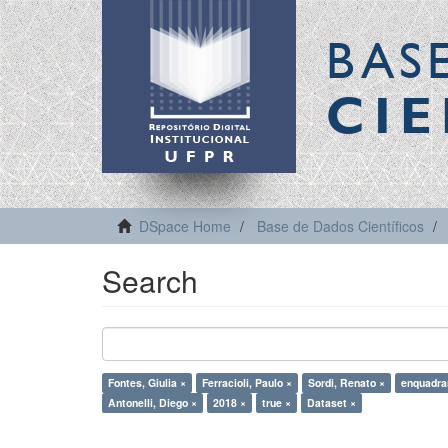
BAS
CIE
DSpace Home
Base de Dados Científicos
Search
Fontes, Giulia ×
Ferracioli, Paulo ×
Sordi, Renato ×
enquadra
Antonelli, Diego ×
2018 ×
true ×
Dataset ×