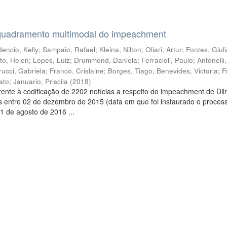
quadramento multimodal do impeachment
encio, Kelly
;
Sampaio, Rafael
;
Kleina, Nilton
;
Oliari, Artur
;
Fontes, Giul
to, Helen
;
Lopes, Luiz
;
Drummond, Daniela
;
Ferracioli, Paulo
;
Antonelli
rucci, Gabriela
;
Franco, Crislaine
;
Borges, Tiago
;
Benevides, Victoria
;
F
ato
;
Januario, Priscila
(
2018
)
ente à codificação de 2202 notícias a respeito do impeachment de Di
s entre 02 de dezembro de 2015 (data em que foi instaurado o proces
1 de agosto de 2016 ...