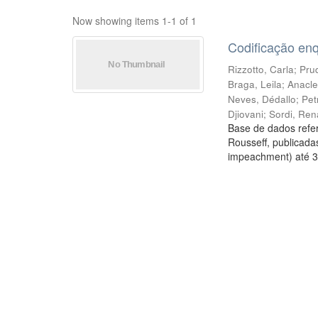
Now showing items 1-1 of 1
Codificação en
Rizzotto, Carla
;
Prud
Braga, Leila
;
Anacle
Neves, Dédallo
;
Pet
Djiovani
;
Sordi, Ren
Base de dados refer
Rousseff, publicada
impeachment) até 3