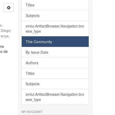
Titles
Subjects
ia
;
xmlui.ArtifactBrowser.Navigation.bro
, Diego
;
wse_type
rança,
This Community
lma
so de
By Issue Date
Authors
Titles
Subjects
xmlui.ArtifactBrowser.Navigation.bro
wse_type
MY ACCOUNT