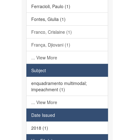
Ferracioli, Paulo (1)
Fontes, Giulia (1)
Franco, Crislaine (1)
França, Djiovani (1)
... View More
Subject
enquadramento multimodal;
impeachment (1)
... View More
Date Issued
2018 (1)