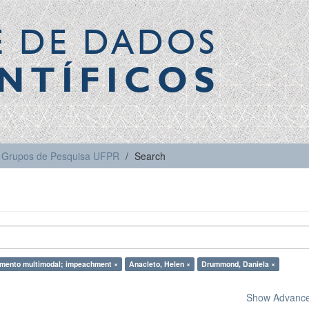
E DE DADOS
NTÍFICOS
Grupos de Pesquisa UFPR
Search
mento multimodal; impeachment ×
Anacleto, Helen ×
Drummond, Daniela ×
Show Advanced