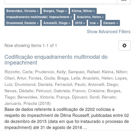
Benevides, Victoria ×
Borges, Tiago ×
Kleina, Nilton ×
enquadramento multimodal; impeachment ×
Anacleto, Helen ×
Drummond, Daniela ×
Antonelli, Diego ×
2018 ×
true ×
Dataset ×
Show Advanced Filters
Now showing items 1-1 of 1
Codificação enquadramento multimodal do
impeachment
Rizzotto, Carla
;
Prudencio, Kelly
;
Sampaio, Rafael
;
Kleina, Nilton
;
Oliari, Artur
;
Fontes, Giulia
;
Braga, Leila
;
Anacleto, Helen
;
Lopes,
Luiz
;
Drummond, Daniela
;
Ferracioli, Paulo
;
Antonelli, Diego
;
Neves, Dédallo
;
Petrucci, Gabriela
;
Franco, Crislaine
;
Borges,
Tiago
;
Benevides, Victoria
;
França, Djiovani
;
Sordi, Renato
;
Januario, Priscila
(
2018
)
Base de dados referente à codificação de 2202 notícias a
respeito do impeachment de Dilma Rousseff, publicadas entre 02
de dezembro de 2015 (data em que foi instaurado o processo de
impeachment) até 31 de agosto de 2016 ...