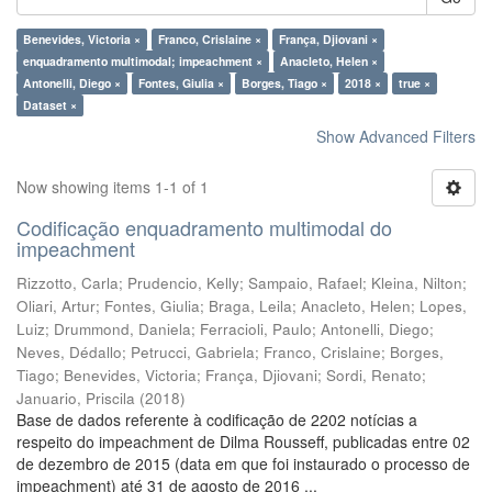
Benevides, Victoria ×
Franco, Crislaine ×
França, Djiovani ×
enquadramento multimodal; impeachment ×
Anacleto, Helen ×
Antonelli, Diego ×
Fontes, Giulia ×
Borges, Tiago ×
2018 ×
true ×
Dataset ×
Show Advanced Filters
Now showing items 1-1 of 1
Codificação enquadramento multimodal do
impeachment
Rizzotto, Carla
;
Prudencio, Kelly
;
Sampaio, Rafael
;
Kleina, Nilton
;
Oliari, Artur
;
Fontes, Giulia
;
Braga, Leila
;
Anacleto, Helen
;
Lopes,
Luiz
;
Drummond, Daniela
;
Ferracioli, Paulo
;
Antonelli, Diego
;
Neves, Dédallo
;
Petrucci, Gabriela
;
Franco, Crislaine
;
Borges,
Tiago
;
Benevides, Victoria
;
França, Djiovani
;
Sordi, Renato
;
Januario, Priscila
(
2018
)
Base de dados referente à codificação de 2202 notícias a
respeito do impeachment de Dilma Rousseff, publicadas entre 02
de dezembro de 2015 (data em que foi instaurado o processo de
impeachment) até 31 de agosto de 2016 ...