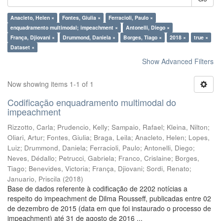
Anacleto, Helen ×
Fontes, Giulia ×
Ferracioli, Paulo ×
enquadramento multimodal; impeachment ×
Antonelli, Diego ×
França, Djiovani ×
Drummond, Daniela ×
Borges, Tiago ×
2018 ×
true ×
Dataset ×
Show Advanced Filters
Now showing items 1-1 of 1
Codificação enquadramento multimodal do
impeachment
Rizzotto, Carla
;
Prudencio, Kelly
;
Sampaio, Rafael
;
Kleina, Nilton
;
Oliari, Artur
;
Fontes, Giulia
;
Braga, Leila
;
Anacleto, Helen
;
Lopes,
Luiz
;
Drummond, Daniela
;
Ferracioli, Paulo
;
Antonelli, Diego
;
Neves, Dédallo
;
Petrucci, Gabriela
;
Franco, Crislaine
;
Borges,
Tiago
;
Benevides, Victoria
;
França, Djiovani
;
Sordi, Renato
;
Januario, Priscila
(
2018
)
Base de dados referente à codificação de 2202 notícias a
respeito do impeachment de Dilma Rousseff, publicadas entre 02
de dezembro de 2015 (data em que foi instaurado o processo de
impeachment) até 31 de agosto de 2016 ...