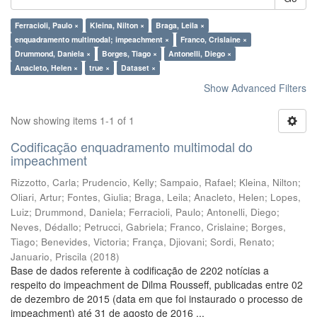
Ferracioli, Paulo ×
Kleina, Nilton ×
Braga, Leila ×
enquadramento multimodal; impeachment ×
Franco, Crislaine ×
Drummond, Daniela ×
Borges, Tiago ×
Antonelli, Diego ×
Anacleto, Helen ×
true ×
Dataset ×
Show Advanced Filters
Now showing items 1-1 of 1
Codificação enquadramento multimodal do
impeachment
Rizzotto, Carla
;
Prudencio, Kelly
;
Sampaio, Rafael
;
Kleina, Nilton
;
Oliari, Artur
;
Fontes, Giulia
;
Braga, Leila
;
Anacleto, Helen
;
Lopes,
Luiz
;
Drummond, Daniela
;
Ferracioli, Paulo
;
Antonelli, Diego
;
Neves, Dédallo
;
Petrucci, Gabriela
;
Franco, Crislaine
;
Borges,
Tiago
;
Benevides, Victoria
;
França, Djiovani
;
Sordi, Renato
;
Januario, Priscila
(
2018
)
Base de dados referente à codificação de 2202 notícias a
respeito do impeachment de Dilma Rousseff, publicadas entre 02
de dezembro de 2015 (data em que foi instaurado o processo de
impeachment) até 31 de agosto de 2016 ...