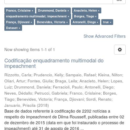
Franco, Crislaine ×
Drummond, Daniela ×
Anacleto, Helen ×
enquadramento multimodal; impeachment ×
Borges, Tiago ×
França, Djiovani ×
Benevides, Victoria ×
Antonelli, Diego ×
true ×
Dataset ×
Show Advanced Filters
Now showing items 1-1 of 1
Codificação enquadramento multimodal do
impeachment
Rizzotto, Carla
;
Prudencio, Kelly
;
Sampaio, Rafael
;
Kleina, Nilton
;
Oliari, Artur
;
Fontes, Giulia
;
Braga, Leila
;
Anacleto, Helen
;
Lopes,
Luiz
;
Drummond, Daniela
;
Ferracioli, Paulo
;
Antonelli, Diego
;
Neves, Dédallo
;
Petrucci, Gabriela
;
Franco, Crislaine
;
Borges,
Tiago
;
Benevides, Victoria
;
França, Djiovani
;
Sordi, Renato
;
Januario, Priscila
(
2018
)
Base de dados referente à codificação de 2202 notícias a
respeito do impeachment de Dilma Rousseff, publicadas entre 02
de dezembro de 2015 (data em que foi instaurado o processo de
impeachment) até 31 de agosto de 2016 ...