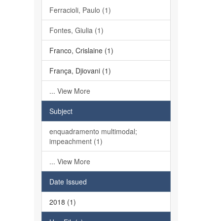
Ferracioli, Paulo (1)
Fontes, Giulia (1)
Franco, Crislaine (1)
França, Djiovani (1)
... View More
Subject
enquadramento multimodal;
impeachment (1)
... View More
Date Issued
2018 (1)