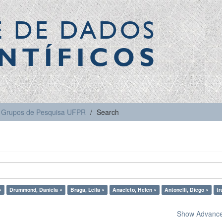
E DE DADOS
NTÍFICOS
Grupos de Pesquisa UFPR
Search
×
Drummond, Daniela ×
Braga, Leila ×
Anacleto, Helen ×
Antonelli, Diego ×
tr
Show Advanced