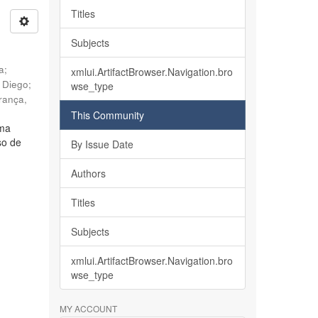
Titles
Subjects
ia
;
xmlui.ArtifactBrowser.Navigation.bro
, Diego
;
wse_type
rança,
This Community
lma
so de
By Issue Date
Authors
Titles
Subjects
xmlui.ArtifactBrowser.Navigation.bro
wse_type
MY ACCOUNT