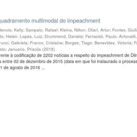
quadramento multimodal do impeachment
encio, Kelly
;
Sampaio, Rafael
;
Kleina, Nilton
;
Oliari, Artur
;
Fontes, Giul
to, Helen
;
Lopes, Luiz
;
Drummond, Daniela
;
Ferracioli, Paulo
;
Antonelli
rucci, Gabriela
;
Franco, Crislaine
;
Borges, Tiago
;
Benevides, Victoria
;
F
ato
;
Januario, Priscila
(
2018
)
ente à codificação de 2202 notícias a respeito do impeachment de Di
s entre 02 de dezembro de 2015 (data em que foi instaurado o proces
1 de agosto de 2016 ...