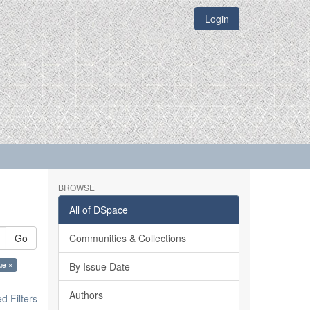
Login
BROWSE
All of DSpace
Go
Communities & Collections
ue ×
By Issue Date
Authors
 Filters