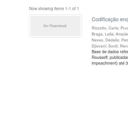
Now showing items 1-1 of 1
Codificação en
Rizzotto, Carla
;
Prud
Braga, Leila
;
Anacle
Neves, Dédallo
;
Pet
Djiovani
;
Sordi, Ren
Base de dados refer
Rousseff, publicada
impeachment) até 3