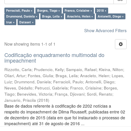
Ferracioli, Paulo ×
Borges, Tiago ×
Franco, Crislaine ×
2018 ×
Drummond, Daniela ×
Braga, Leila ×
Anacleto, Helen ×
Antonelli, Diego ×
true ×
Dataset ×
Show Advanced Filters
Now showing items 1-1 of 1
Codificação enquadramento multimodal do
impeachment
Rizzotto, Carla
;
Prudencio, Kelly
;
Sampaio, Rafael
;
Kleina, Nilton
;
Oliari, Artur
;
Fontes, Giulia
;
Braga, Leila
;
Anacleto, Helen
;
Lopes,
Luiz
;
Drummond, Daniela
;
Ferracioli, Paulo
;
Antonelli, Diego
;
Neves, Dédallo
;
Petrucci, Gabriela
;
Franco, Crislaine
;
Borges,
Tiago
;
Benevides, Victoria
;
França, Djiovani
;
Sordi, Renato
;
Januario, Priscila
(
2018
)
Base de dados referente à codificação de 2202 notícias a
respeito do impeachment de Dilma Rousseff, publicadas entre 02
de dezembro de 2015 (data em que foi instaurado o processo de
impeachment) até 31 de agosto de 2016 ...