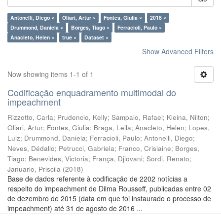
Antonelli, Diego ×
Oliari, Artur ×
Fontes, Giulia ×
2018 ×
Drummond, Daniela ×
Borges, Tiago ×
Ferracioli, Paulo ×
Anacleto, Helen ×
true ×
Dataset ×
Show Advanced Filters
Now showing items 1-1 of 1
Codificação enquadramento multimodal do
impeachment
Rizzotto, Carla
;
Prudencio, Kelly
;
Sampaio, Rafael
;
Kleina, Nilton
;
Oliari, Artur
;
Fontes, Giulia
;
Braga, Leila
;
Anacleto, Helen
;
Lopes,
Luiz
;
Drummond, Daniela
;
Ferracioli, Paulo
;
Antonelli, Diego
;
Neves, Dédallo
;
Petrucci, Gabriela
;
Franco, Crislaine
;
Borges,
Tiago
;
Benevides, Victoria
;
França, Djiovani
;
Sordi, Renato
;
Januario, Priscila
(
2018
)
Base de dados referente à codificação de 2202 notícias a
respeito do impeachment de Dilma Rousseff, publicadas entre 02
de dezembro de 2015 (data em que foi instaurado o processo de
impeachment) até 31 de agosto de 2016 ...