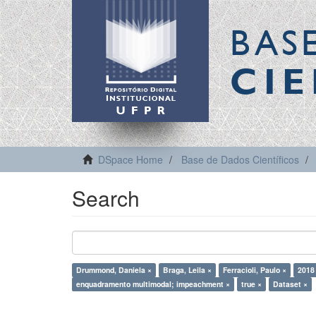
BAS
CIE
DSpace Home
Base de Dados Científicos
Search
Drummond, Daniela ×
Braga, Leila ×
Ferracioli, Paulo ×
2018
enquadramento multimodal; impeachment ×
true ×
Dataset ×