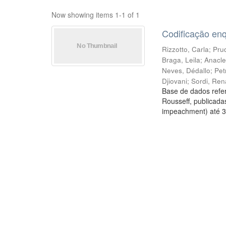
Now showing items 1-1 of 1
Codificação en
Rizzotto, Carla
;
Prud
Braga, Leila
;
Anacle
Neves, Dédallo
;
Pet
Djiovani
;
Sordi, Ren
Base de dados refer
Rousseff, publicada
impeachment) até 3