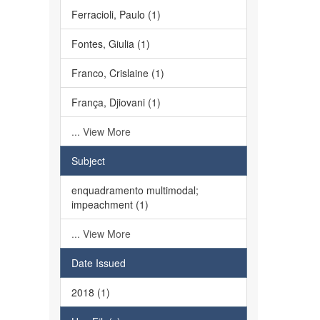
Ferracioli, Paulo (1)
Fontes, Giulia (1)
Franco, Crislaine (1)
França, Djiovani (1)
... View More
Subject
enquadramento multimodal;
impeachment (1)
... View More
Date Issued
2018 (1)