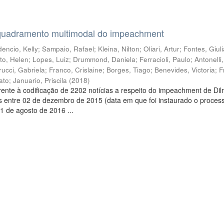
quadramento multimodal do impeachment
encio, Kelly
;
Sampaio, Rafael
;
Kleina, Nilton
;
Oliari, Artur
;
Fontes, Giul
to, Helen
;
Lopes, Luiz
;
Drummond, Daniela
;
Ferracioli, Paulo
;
Antonelli
rucci, Gabriela
;
Franco, Crislaine
;
Borges, Tiago
;
Benevides, Victoria
;
F
ato
;
Januario, Priscila
(
2018
)
ente à codificação de 2202 notícias a respeito do impeachment de Di
s entre 02 de dezembro de 2015 (data em que foi instaurado o proces
1 de agosto de 2016 ...