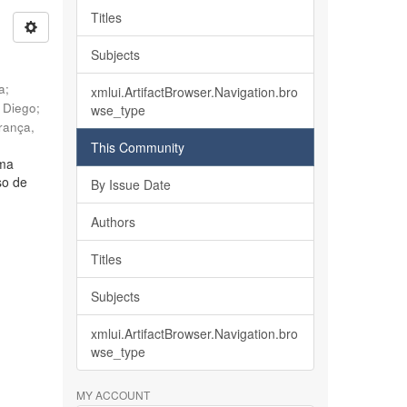
Titles
Subjects
ia
;
xmlui.ArtifactBrowser.Navigation.bro
, Diego
;
wse_type
rança,
This Community
lma
so de
By Issue Date
Authors
Titles
Subjects
xmlui.ArtifactBrowser.Navigation.bro
wse_type
MY ACCOUNT