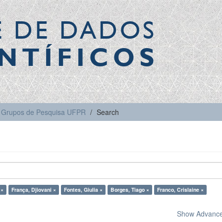
E DE DADOS
NTÍFICOS
Grupos de Pesquisa UFPR
Search
 ×
França, Djiovani ×
Fontes, Giulia ×
Borges, Tiago ×
Franco, Crislaine ×
Show Advanced