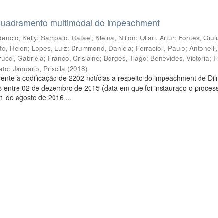
quadramento multimodal do impeachment
encio, Kelly
;
Sampaio, Rafael
;
Kleina, Nilton
;
Oliari, Artur
;
Fontes, Giul
to, Helen
;
Lopes, Luiz
;
Drummond, Daniela
;
Ferracioli, Paulo
;
Antonelli
rucci, Gabriela
;
Franco, Crislaine
;
Borges, Tiago
;
Benevides, Victoria
;
F
ato
;
Januario, Priscila
(
2018
)
ente à codificação de 2202 notícias a respeito do impeachment de Di
s entre 02 de dezembro de 2015 (data em que foi instaurado o proces
1 de agosto de 2016 ...