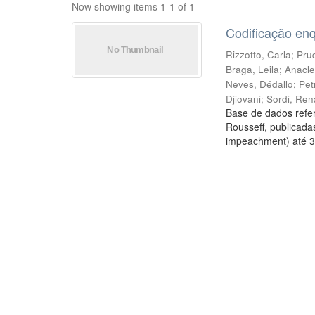
Now showing items 1-1 of 1
Codificação en
Rizzotto, Carla
;
Prud
Braga, Leila
;
Anacle
Neves, Dédallo
;
Pet
Djiovani
;
Sordi, Ren
Base de dados refer
Rousseff, publicada
impeachment) até 3