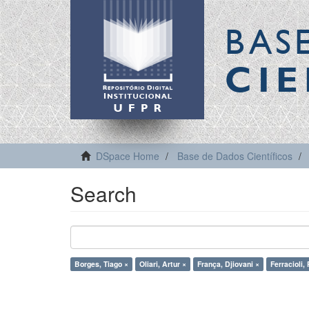
BAS
CIE
DSpace Home
Base de Dados Científicos
Search
Borges, Tiago ×
Oliari, Artur ×
França, Djiovani ×
Ferracioli,