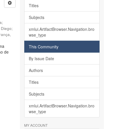
Titles
Subjects
ia
;
, Diego
;
xmlui.ArtifactBrowser.Navigation.bro
rança,
wse_type
lma
This Community
so de
By Issue Date
Authors
Titles
Subjects
xmlui.ArtifactBrowser.Navigation.bro
wse_type
MY ACCOUNT