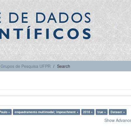
E DE DADOS
NTÍFICOS
Grupos de Pesquisa UFPR
Search
 Paulo ×
enquadramento multimodal; impeachment ×
2018 ×
true ×
Dataset ×
Show Advanced