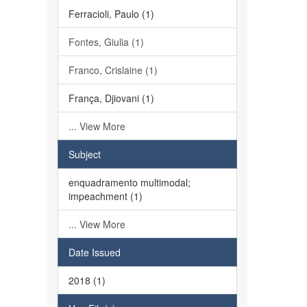
Ferracioli, Paulo (1)
Fontes, Giulia (1)
Franco, Crislaine (1)
França, Djiovani (1)
... View More
Subject
enquadramento multimodal;
impeachment (1)
... View More
Date Issued
2018 (1)