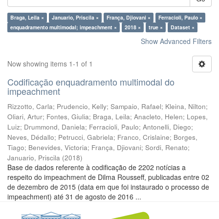
Braga, Leila ×
Januario, Priscila ×
França, Djiovani ×
Ferracioli, Paulo ×
enquadramento multimodal; impeachment ×
2018 ×
true ×
Dataset ×
Show Advanced Filters
Now showing items 1-1 of 1
Codificação enquadramento multimodal do
impeachment
Rizzotto, Carla
;
Prudencio, Kelly
;
Sampaio, Rafael
;
Kleina, Nilton
;
Oliari, Artur
;
Fontes, Giulia
;
Braga, Leila
;
Anacleto, Helen
;
Lopes,
Luiz
;
Drummond, Daniela
;
Ferracioli, Paulo
;
Antonelli, Diego
;
Neves, Dédallo
;
Petrucci, Gabriela
;
Franco, Crislaine
;
Borges,
Tiago
;
Benevides, Victoria
;
França, Djiovani
;
Sordi, Renato
;
Januario, Priscila
(
2018
)
Base de dados referente à codificação de 2202 notícias a
respeito do impeachment de Dilma Rousseff, publicadas entre 02
de dezembro de 2015 (data em que foi instaurado o processo de
impeachment) até 31 de agosto de 2016 ...