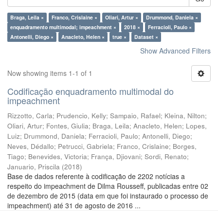
Braga, Leila ×
Franco, Crislaine ×
Oliari, Artur ×
Drummond, Daniela ×
enquadramento multimodal; impeachment ×
2018 ×
Ferracioli, Paulo ×
Antonelli, Diego ×
Anacleto, Helen ×
true ×
Dataset ×
Show Advanced Filters
Now showing items 1-1 of 1
Codificação enquadramento multimodal do
impeachment
Rizzotto, Carla
;
Prudencio, Kelly
;
Sampaio, Rafael
;
Kleina, Nilton
;
Oliari, Artur
;
Fontes, Giulia
;
Braga, Leila
;
Anacleto, Helen
;
Lopes,
Luiz
;
Drummond, Daniela
;
Ferracioli, Paulo
;
Antonelli, Diego
;
Neves, Dédallo
;
Petrucci, Gabriela
;
Franco, Crislaine
;
Borges,
Tiago
;
Benevides, Victoria
;
França, Djiovani
;
Sordi, Renato
;
Januario, Priscila
(
2018
)
Base de dados referente à codificação de 2202 notícias a
respeito do impeachment de Dilma Rousseff, publicadas entre 02
de dezembro de 2015 (data em que foi instaurado o processo de
impeachment) até 31 de agosto de 2016 ...