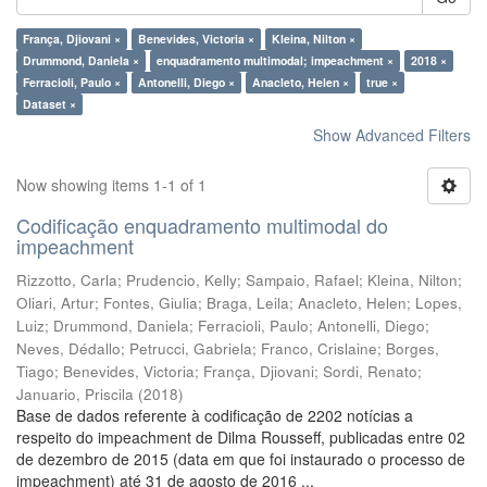
França, Djiovani ×
Benevides, Victoria ×
Kleina, Nilton ×
Drummond, Daniela ×
enquadramento multimodal; impeachment ×
2018 ×
Ferracioli, Paulo ×
Antonelli, Diego ×
Anacleto, Helen ×
true ×
Dataset ×
Show Advanced Filters
Now showing items 1-1 of 1
Codificação enquadramento multimodal do
impeachment
Rizzotto, Carla
;
Prudencio, Kelly
;
Sampaio, Rafael
;
Kleina, Nilton
;
Oliari, Artur
;
Fontes, Giulia
;
Braga, Leila
;
Anacleto, Helen
;
Lopes,
Luiz
;
Drummond, Daniela
;
Ferracioli, Paulo
;
Antonelli, Diego
;
Neves, Dédallo
;
Petrucci, Gabriela
;
Franco, Crislaine
;
Borges,
Tiago
;
Benevides, Victoria
;
França, Djiovani
;
Sordi, Renato
;
Januario, Priscila
(
2018
)
Base de dados referente à codificação de 2202 notícias a
respeito do impeachment de Dilma Rousseff, publicadas entre 02
de dezembro de 2015 (data em que foi instaurado o processo de
impeachment) até 31 de agosto de 2016 ...