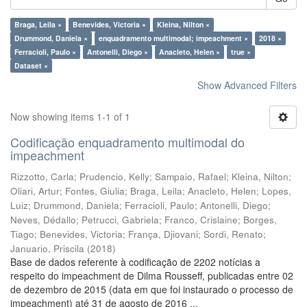
Braga, Leila ×
Benevides, Victoria ×
Kleina, Nilton ×
Drummond, Daniela ×
enquadramento multimodal; impeachment ×
2018 ×
Ferracioli, Paulo ×
Antonelli, Diego ×
Anacleto, Helen ×
true ×
Dataset ×
Show Advanced Filters
Now showing items 1-1 of 1
Codificação enquadramento multimodal do
impeachment
Rizzotto, Carla
;
Prudencio, Kelly
;
Sampaio, Rafael
;
Kleina, Nilton
;
Oliari, Artur
;
Fontes, Giulia
;
Braga, Leila
;
Anacleto, Helen
;
Lopes,
Luiz
;
Drummond, Daniela
;
Ferracioli, Paulo
;
Antonelli, Diego
;
Neves, Dédallo
;
Petrucci, Gabriela
;
Franco, Crislaine
;
Borges,
Tiago
;
Benevides, Victoria
;
França, Djiovani
;
Sordi, Renato
;
Januario, Priscila
(
2018
)
Base de dados referente à codificação de 2202 notícias a
respeito do impeachment de Dilma Rousseff, publicadas entre 02
de dezembro de 2015 (data em que foi instaurado o processo de
impeachment) até 31 de agosto de 2016 ...