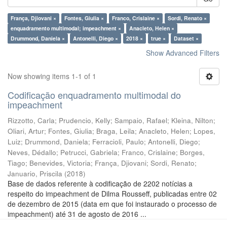
França, Djiovani ×
Fontes, Giulia ×
Franco, Crislaine ×
Sordi, Renato ×
enquadramento multimodal; impeachment ×
Anacleto, Helen ×
Drummond, Daniela ×
Antonelli, Diego ×
2018 ×
true ×
Dataset ×
Show Advanced Filters
Now showing items 1-1 of 1
Codificação enquadramento multimodal do
impeachment
Rizzotto, Carla
;
Prudencio, Kelly
;
Sampaio, Rafael
;
Kleina, Nilton
;
Oliari, Artur
;
Fontes, Giulia
;
Braga, Leila
;
Anacleto, Helen
;
Lopes,
Luiz
;
Drummond, Daniela
;
Ferracioli, Paulo
;
Antonelli, Diego
;
Neves, Dédallo
;
Petrucci, Gabriela
;
Franco, Crislaine
;
Borges,
Tiago
;
Benevides, Victoria
;
França, Djiovani
;
Sordi, Renato
;
Januario, Priscila
(
2018
)
Base de dados referente à codificação de 2202 notícias a
respeito do impeachment de Dilma Rousseff, publicadas entre 02
de dezembro de 2015 (data em que foi instaurado o processo de
impeachment) até 31 de agosto de 2016 ...