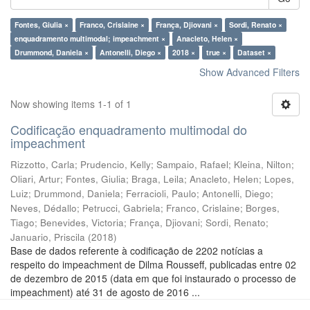
Fontes, Giulia ×
Franco, Crislaine ×
França, Djiovani ×
Sordi, Renato ×
enquadramento multimodal; impeachment ×
Anacleto, Helen ×
Drummond, Daniela ×
Antonelli, Diego ×
2018 ×
true ×
Dataset ×
Show Advanced Filters
Now showing items 1-1 of 1
Codificação enquadramento multimodal do
impeachment
Rizzotto, Carla
;
Prudencio, Kelly
;
Sampaio, Rafael
;
Kleina, Nilton
;
Oliari, Artur
;
Fontes, Giulia
;
Braga, Leila
;
Anacleto, Helen
;
Lopes,
Luiz
;
Drummond, Daniela
;
Ferracioli, Paulo
;
Antonelli, Diego
;
Neves, Dédallo
;
Petrucci, Gabriela
;
Franco, Crislaine
;
Borges,
Tiago
;
Benevides, Victoria
;
França, Djiovani
;
Sordi, Renato
;
Januario, Priscila
(
2018
)
Base de dados referente à codificação de 2202 notícias a
respeito do impeachment de Dilma Rousseff, publicadas entre 02
de dezembro de 2015 (data em que foi instaurado o processo de
impeachment) até 31 de agosto de 2016 ...