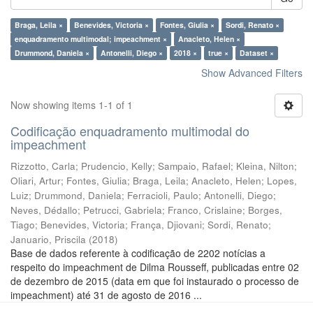
Braga, Leila ×
Benevides, Victoria ×
Fontes, Giulia ×
Sordi, Renato ×
enquadramento multimodal; impeachment ×
Anacleto, Helen ×
Drummond, Daniela ×
Antonelli, Diego ×
2018 ×
true ×
Dataset ×
Show Advanced Filters
Now showing items 1-1 of 1
Codificação enquadramento multimodal do
impeachment
Rizzotto, Carla
;
Prudencio, Kelly
;
Sampaio, Rafael
;
Kleina, Nilton
;
Oliari, Artur
;
Fontes, Giulia
;
Braga, Leila
;
Anacleto, Helen
;
Lopes,
Luiz
;
Drummond, Daniela
;
Ferracioli, Paulo
;
Antonelli, Diego
;
Neves, Dédallo
;
Petrucci, Gabriela
;
Franco, Crislaine
;
Borges,
Tiago
;
Benevides, Victoria
;
França, Djiovani
;
Sordi, Renato
;
Januario, Priscila
(
2018
)
Base de dados referente à codificação de 2202 notícias a
respeito do impeachment de Dilma Rousseff, publicadas entre 02
de dezembro de 2015 (data em que foi instaurado o processo de
impeachment) até 31 de agosto de 2016 ...