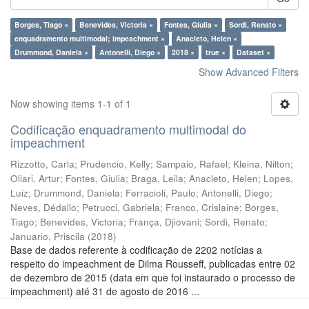
Borges, Tiago ×
Benevides, Victoria ×
Fontes, Giulia ×
Sordi, Renato ×
enquadramento multimodal; impeachment ×
Anacleto, Helen ×
Drummond, Daniela ×
Antonelli, Diego ×
2018 ×
true ×
Dataset ×
Show Advanced Filters
Now showing items 1-1 of 1
Codificação enquadramento multimodal do
impeachment
Rizzotto, Carla
;
Prudencio, Kelly
;
Sampaio, Rafael
;
Kleina, Nilton
;
Oliari, Artur
;
Fontes, Giulia
;
Braga, Leila
;
Anacleto, Helen
;
Lopes,
Luiz
;
Drummond, Daniela
;
Ferracioli, Paulo
;
Antonelli, Diego
;
Neves, Dédallo
;
Petrucci, Gabriela
;
Franco, Crislaine
;
Borges,
Tiago
;
Benevides, Victoria
;
França, Djiovani
;
Sordi, Renato
;
Januario, Priscila
(
2018
)
Base de dados referente à codificação de 2202 notícias a
respeito do impeachment de Dilma Rousseff, publicadas entre 02
de dezembro de 2015 (data em que foi instaurado o processo de
impeachment) até 31 de agosto de 2016 ...