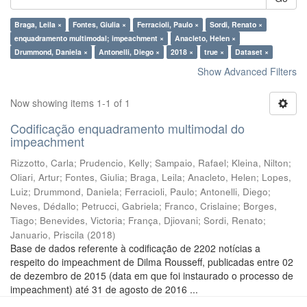
Braga, Leila ×
Fontes, Giulia ×
Ferracioli, Paulo ×
Sordi, Renato ×
enquadramento multimodal; impeachment ×
Anacleto, Helen ×
Drummond, Daniela ×
Antonelli, Diego ×
2018 ×
true ×
Dataset ×
Show Advanced Filters
Now showing items 1-1 of 1
Codificação enquadramento multimodal do
impeachment
Rizzotto, Carla
;
Prudencio, Kelly
;
Sampaio, Rafael
;
Kleina, Nilton
;
Oliari, Artur
;
Fontes, Giulia
;
Braga, Leila
;
Anacleto, Helen
;
Lopes,
Luiz
;
Drummond, Daniela
;
Ferracioli, Paulo
;
Antonelli, Diego
;
Neves, Dédallo
;
Petrucci, Gabriela
;
Franco, Crislaine
;
Borges,
Tiago
;
Benevides, Victoria
;
França, Djiovani
;
Sordi, Renato
;
Januario, Priscila
(
2018
)
Base de dados referente à codificação de 2202 notícias a
respeito do impeachment de Dilma Rousseff, publicadas entre 02
de dezembro de 2015 (data em que foi instaurado o processo de
impeachment) até 31 de agosto de 2016 ...