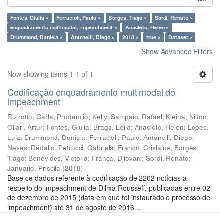
Fontes, Giulia ×
Ferracioli, Paulo ×
Borges, Tiago ×
Sordi, Renato ×
enquadramento multimodal; impeachment ×
Anacleto, Helen ×
Drummond, Daniela ×
Antonelli, Diego ×
2018 ×
true ×
Dataset ×
Show Advanced Filters
Now showing items 1-1 of 1
Codificação enquadramento multimodal do
impeachment
Rizzotto, Carla
;
Prudencio, Kelly
;
Sampaio, Rafael
;
Kleina, Nilton
;
Oliari, Artur
;
Fontes, Giulia
;
Braga, Leila
;
Anacleto, Helen
;
Lopes,
Luiz
;
Drummond, Daniela
;
Ferracioli, Paulo
;
Antonelli, Diego
;
Neves, Dédallo
;
Petrucci, Gabriela
;
Franco, Crislaine
;
Borges,
Tiago
;
Benevides, Victoria
;
França, Djiovani
;
Sordi, Renato
;
Januario, Priscila
(
2018
)
Base de dados referente à codificação de 2202 notícias a
respeito do impeachment de Dilma Rousseff, publicadas entre 02
de dezembro de 2015 (data em que foi instaurado o processo de
impeachment) até 31 de agosto de 2016 ...