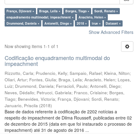
França, Djiovani ×
Braga, Leila ×
Borges, Tiago ×
Sordi, Renato ×
enquadramento multimodal; impeachment ×
Anacleto, Helen ×
Drummond, Daniela ×
Antonelli, Diego ×
2018 ×
true ×
Dataset ×
Show Advanced Filters
Now showing items 1-1 of 1
Codificação enquadramento multimodal do
impeachment
Rizzotto, Carla
;
Prudencio, Kelly
;
Sampaio, Rafael
;
Kleina, Nilton
;
Oliari, Artur
;
Fontes, Giulia
;
Braga, Leila
;
Anacleto, Helen
;
Lopes,
Luiz
;
Drummond, Daniela
;
Ferracioli, Paulo
;
Antonelli, Diego
;
Neves, Dédallo
;
Petrucci, Gabriela
;
Franco, Crislaine
;
Borges,
Tiago
;
Benevides, Victoria
;
França, Djiovani
;
Sordi, Renato
;
Januario, Priscila
(
2018
)
Base de dados referente à codificação de 2202 notícias a
respeito do impeachment de Dilma Rousseff, publicadas entre 02
de dezembro de 2015 (data em que foi instaurado o processo de
impeachment) até 31 de agosto de 2016 ...