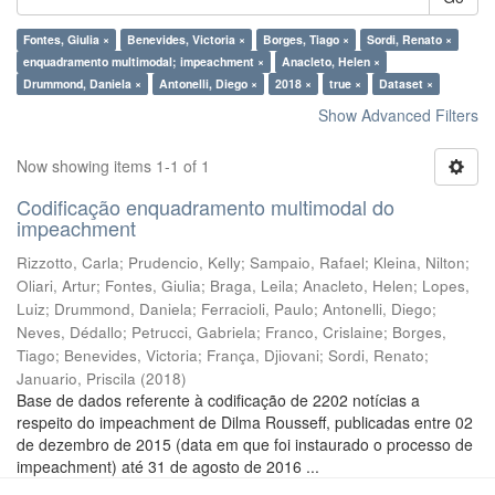
Fontes, Giulia ×
Benevides, Victoria ×
Borges, Tiago ×
Sordi, Renato ×
enquadramento multimodal; impeachment ×
Anacleto, Helen ×
Drummond, Daniela ×
Antonelli, Diego ×
2018 ×
true ×
Dataset ×
Show Advanced Filters
Now showing items 1-1 of 1
Codificação enquadramento multimodal do
impeachment
Rizzotto, Carla
;
Prudencio, Kelly
;
Sampaio, Rafael
;
Kleina, Nilton
;
Oliari, Artur
;
Fontes, Giulia
;
Braga, Leila
;
Anacleto, Helen
;
Lopes,
Luiz
;
Drummond, Daniela
;
Ferracioli, Paulo
;
Antonelli, Diego
;
Neves, Dédallo
;
Petrucci, Gabriela
;
Franco, Crislaine
;
Borges,
Tiago
;
Benevides, Victoria
;
França, Djiovani
;
Sordi, Renato
;
Januario, Priscila
(
2018
)
Base de dados referente à codificação de 2202 notícias a
respeito do impeachment de Dilma Rousseff, publicadas entre 02
de dezembro de 2015 (data em que foi instaurado o processo de
impeachment) até 31 de agosto de 2016 ...