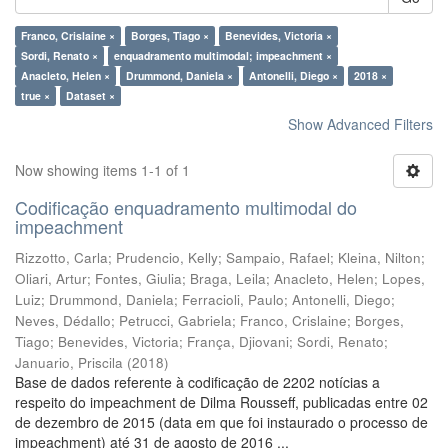
Franco, Crislaine ×
Borges, Tiago ×
Benevides, Victoria ×
Sordi, Renato ×
enquadramento multimodal; impeachment ×
Anacleto, Helen ×
Drummond, Daniela ×
Antonelli, Diego ×
2018 ×
true ×
Dataset ×
Show Advanced Filters
Now showing items 1-1 of 1
Codificação enquadramento multimodal do
impeachment
Rizzotto, Carla
;
Prudencio, Kelly
;
Sampaio, Rafael
;
Kleina, Nilton
;
Oliari, Artur
;
Fontes, Giulia
;
Braga, Leila
;
Anacleto, Helen
;
Lopes,
Luiz
;
Drummond, Daniela
;
Ferracioli, Paulo
;
Antonelli, Diego
;
Neves, Dédallo
;
Petrucci, Gabriela
;
Franco, Crislaine
;
Borges,
Tiago
;
Benevides, Victoria
;
França, Djiovani
;
Sordi, Renato
;
Januario, Priscila
(
2018
)
Base de dados referente à codificação de 2202 notícias a
respeito do impeachment de Dilma Rousseff, publicadas entre 02
de dezembro de 2015 (data em que foi instaurado o processo de
impeachment) até 31 de agosto de 2016 ...