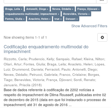
Braga, Leila ×
Antonelli, Diego ×
Neves, Dédallo ×
França, Djiovani ×
enquadramento multimodal; impeachment ×
Benevides, Victoria ×
Fontes, Giulia ×
Anacleto, Helen ×
true ×
Dataset ×
Show Advanced Filters
Now showing items 1-1 of 1
Codificação enquadramento multimodal do
impeachment
Rizzotto, Carla
;
Prudencio, Kelly
;
Sampaio, Rafael
;
Kleina, Nilton
;
Oliari, Artur
;
Fontes, Giulia
;
Braga, Leila
;
Anacleto, Helen
;
Lopes,
Luiz
;
Drummond, Daniela
;
Ferracioli, Paulo
;
Antonelli, Diego
;
Neves, Dédallo
;
Petrucci, Gabriela
;
Franco, Crislaine
;
Borges,
Tiago
;
Benevides, Victoria
;
França, Djiovani
;
Sordi, Renato
;
Januario, Priscila
(
2018
)
Base de dados referente à codificação de 2202 notícias a
respeito do impeachment de Dilma Rousseff, publicadas entre 02
de dezembro de 2015 (data em que foi instaurado o processo de
impeachment) até 31 de agosto de 2016 ...