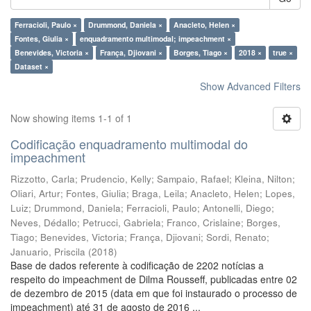
Ferracioli, Paulo ×
Drummond, Daniela ×
Anacleto, Helen ×
Fontes, Giulia ×
enquadramento multimodal; impeachment ×
Benevides, Victoria ×
França, Djiovani ×
Borges, Tiago ×
2018 ×
true ×
Dataset ×
Show Advanced Filters
Now showing items 1-1 of 1
Codificação enquadramento multimodal do
impeachment
Rizzotto, Carla
;
Prudencio, Kelly
;
Sampaio, Rafael
;
Kleina, Nilton
;
Oliari, Artur
;
Fontes, Giulia
;
Braga, Leila
;
Anacleto, Helen
;
Lopes,
Luiz
;
Drummond, Daniela
;
Ferracioli, Paulo
;
Antonelli, Diego
;
Neves, Dédallo
;
Petrucci, Gabriela
;
Franco, Crislaine
;
Borges,
Tiago
;
Benevides, Victoria
;
França, Djiovani
;
Sordi, Renato
;
Januario, Priscila
(
2018
)
Base de dados referente à codificação de 2202 notícias a
respeito do impeachment de Dilma Rousseff, publicadas entre 02
de dezembro de 2015 (data em que foi instaurado o processo de
impeachment) até 31 de agosto de 2016 ...