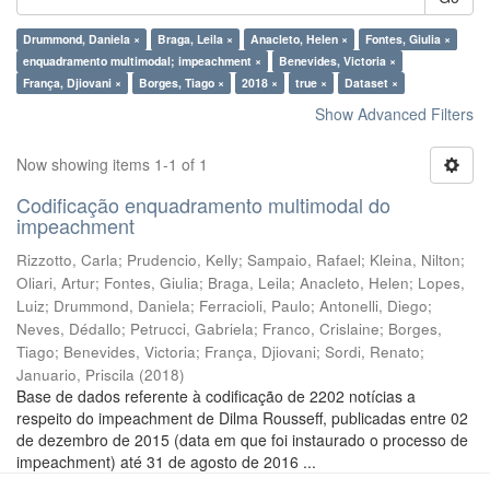
Drummond, Daniela ×
Braga, Leila ×
Anacleto, Helen ×
Fontes, Giulia ×
enquadramento multimodal; impeachment ×
Benevides, Victoria ×
França, Djiovani ×
Borges, Tiago ×
2018 ×
true ×
Dataset ×
Show Advanced Filters
Now showing items 1-1 of 1
Codificação enquadramento multimodal do
impeachment
Rizzotto, Carla
;
Prudencio, Kelly
;
Sampaio, Rafael
;
Kleina, Nilton
;
Oliari, Artur
;
Fontes, Giulia
;
Braga, Leila
;
Anacleto, Helen
;
Lopes,
Luiz
;
Drummond, Daniela
;
Ferracioli, Paulo
;
Antonelli, Diego
;
Neves, Dédallo
;
Petrucci, Gabriela
;
Franco, Crislaine
;
Borges,
Tiago
;
Benevides, Victoria
;
França, Djiovani
;
Sordi, Renato
;
Januario, Priscila
(
2018
)
Base de dados referente à codificação de 2202 notícias a
respeito do impeachment de Dilma Rousseff, publicadas entre 02
de dezembro de 2015 (data em que foi instaurado o processo de
impeachment) até 31 de agosto de 2016 ...