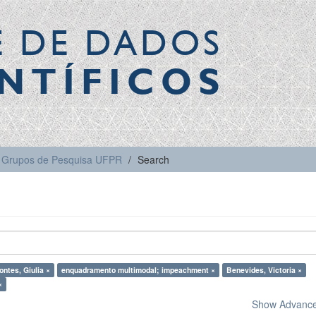
E DE DADOS
NTÍFICOS
Grupos de Pesquisa UFPR
Search
ontes, Giulia ×
enquadramento multimodal; impeachment ×
Benevides, Victoria ×
×
Show Advanced