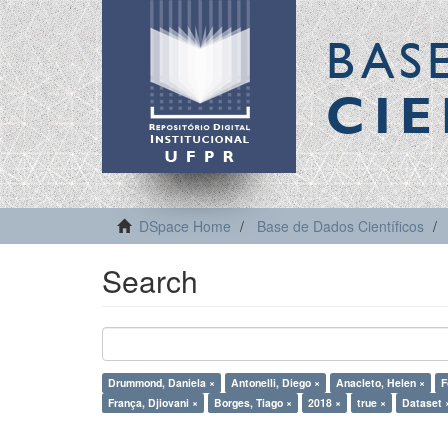
BAS
CIE
DSpace Home
Base de Dados Científicos
Search
Drummond, Daniela ×
Antonelli, Diego ×
Anacleto, Helen ×
F
França, Djiovani ×
Borges, Tiago ×
2018 ×
true ×
Dataset 