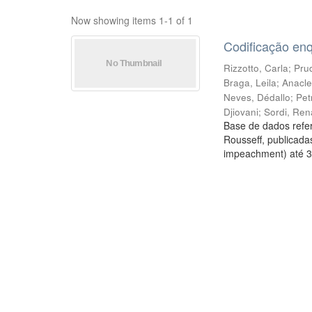
Now showing items 1-1 of 1
Codificação en
Rizzotto, Carla
;
Prud
Braga, Leila
;
Anacle
Neves, Dédallo
;
Pet
Djiovani
;
Sordi, Ren
Base de dados refer
Rousseff, publicada
impeachment) até 3