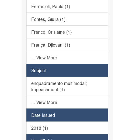
Ferracioli, Paulo (1)
Fontes, Giulia (1)
Franco, Crislaine (1)
França, Djiovani (1)
... View More
Subject
enquadramento multimodal;
impeachment (1)
... View More
Date Issued
2018 (1)