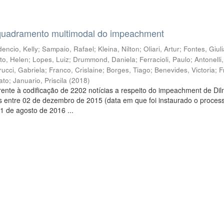
quadramento multimodal do impeachment
encio, Kelly
;
Sampaio, Rafael
;
Kleina, Nilton
;
Oliari, Artur
;
Fontes, Giul
to, Helen
;
Lopes, Luiz
;
Drummond, Daniela
;
Ferracioli, Paulo
;
Antonelli
rucci, Gabriela
;
Franco, Crislaine
;
Borges, Tiago
;
Benevides, Victoria
;
F
ato
;
Januario, Priscila
(
2018
)
ente à codificação de 2202 notícias a respeito do impeachment de Di
s entre 02 de dezembro de 2015 (data em que foi instaurado o proces
1 de agosto de 2016 ...