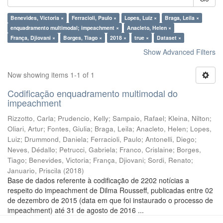
Benevides, Victoria ×
Ferracioli, Paulo ×
Lopes, Luiz ×
Braga, Leila ×
enquadramento multimodal; impeachment ×
Anacleto, Helen ×
França, Djiovani ×
Borges, Tiago ×
2018 ×
true ×
Dataset ×
Show Advanced Filters
Now showing items 1-1 of 1
Codificação enquadramento multimodal do
impeachment
Rizzotto, Carla
;
Prudencio, Kelly
;
Sampaio, Rafael
;
Kleina, Nilton
;
Oliari, Artur
;
Fontes, Giulia
;
Braga, Leila
;
Anacleto, Helen
;
Lopes,
Luiz
;
Drummond, Daniela
;
Ferracioli, Paulo
;
Antonelli, Diego
;
Neves, Dédallo
;
Petrucci, Gabriela
;
Franco, Crislaine
;
Borges,
Tiago
;
Benevides, Victoria
;
França, Djiovani
;
Sordi, Renato
;
Januario, Priscila
(
2018
)
Base de dados referente à codificação de 2202 notícias a
respeito do impeachment de Dilma Rousseff, publicadas entre 02
de dezembro de 2015 (data em que foi instaurado o processo de
impeachment) até 31 de agosto de 2016 ...